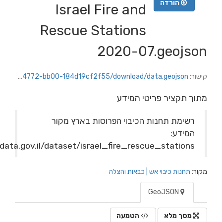
הורדה
Israel Fire and
Rescue Stations
2020-07.geoj
:
https://rishonlezion.datacity.org.il/dataset/1551880d-fd9a-406f-b15f-d6ec60aab503/resource/bd07a2fd-d8f5-4772-bb00-184d19cf2f55/download/data.geojson
 תקציר פריטי המידע
שימת תחנות הכיבוי הפרוסות בארץ מקור
מידע:
https://data.gov.il/dataset/israel_fire_rescue_station
תחנות כיבוי אש | כבאות והצלה
GeoJSON
סך מלא
הטמעה