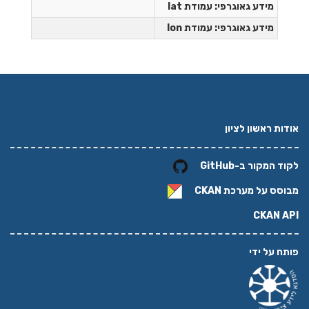
דע גאוגרפי: עמודת lat
דע גאוגרפי: עמודת lon
שון לציון
 ב-GitHub
על מערכת
CKAN
CK
ידי