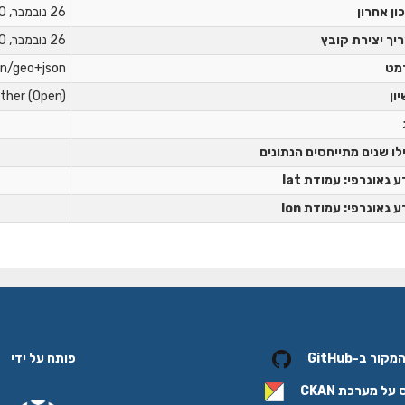
ון אחרון
26 נובמבר, 2020
יך יצירת קובץ
26 נובמבר, 2020
מט
on/geo+json
יון
ther (Open)
לו שנים מתייחסים הנתונים
 גאוגרפי: עמודת lat
 גאוגרפי: עמודת lon
פותח על ידי
ור ב-GitHub
 על מערכת
CKAN