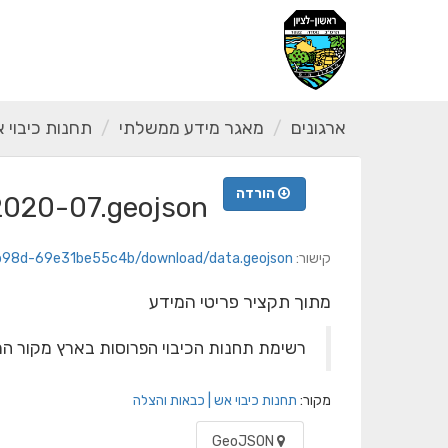
ילוג
תוכן
ארגונים
מאגר מידע ממשלתי
תחנות כיבוי 
הורדה
 2020-07.geojson
קישור:
2e-b98d-69e31be55c4b/download/data.geojson
מתוך תקציר פריטי המידע
רשימת תחנות הכיבוי הפרוסות בארץ מקור המידע: a.gov.il/dataset/israel_fire_rescue_stations
מקור:
תחנות כיבוי אש | כבאות והצלה
GeoJSON