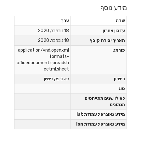
מידע נוסף
שדה
ערך
עדכון אחרון
18 נובמבר, 2020
תאריך יצירת קובץ
18 נובמבר, 2020
פורמט
application/vnd.openxml
formats-
officedocument.spreadsh
eetml.sheet
רישיון
לא סופק רישיון
סוג
לאילו שנים מתייחסים
הנתונים
מידע גאוגרפי: עמודת lat
מידע גאוגרפי: עמודת lon