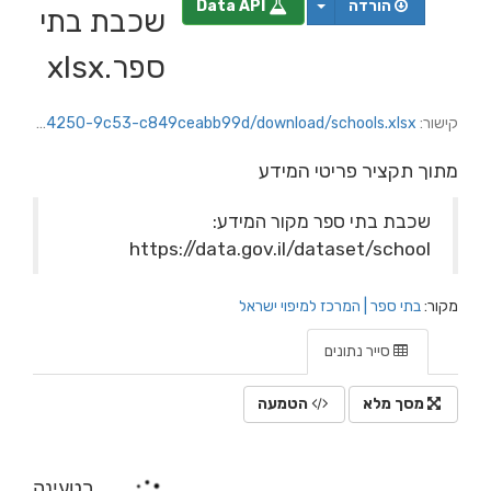
הורדה
Data API
שכבת בתי
ספר.xlsx
קישור:
https://rishonlezion.datacity.org.il/dataset/f160c95a-2277-4848-8940-e3ab902be278/resource/a78e3651-239c-4250-9c53-c849ceabb99d/download/schools.xlsx
מתוך תקציר פריטי המידע
שכבת בתי ספר מקור המידע:
https://data.gov.il/dataset/school
מקור:
בתי ספר | המרכז למיפוי ישראל
סייר נתונים
מסך מלא
הטמעה