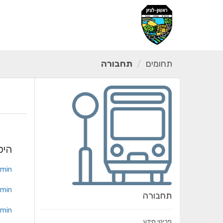
ילוג
תוכן
תחומים
תחבורה
היס
min
min
תחבורה
min
פריטי מידע